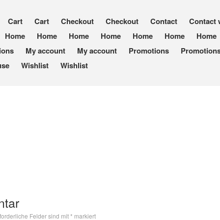
Cart
Cart
Checkout
Checkout
Contact
Contact 
Home
Home
Home
Home
Home
Home
Home
tions
My account
My account
Promotions
Promotion
use
Wishlist
Wishlist
ntar
forderliche Felder sind mit
*
markiert