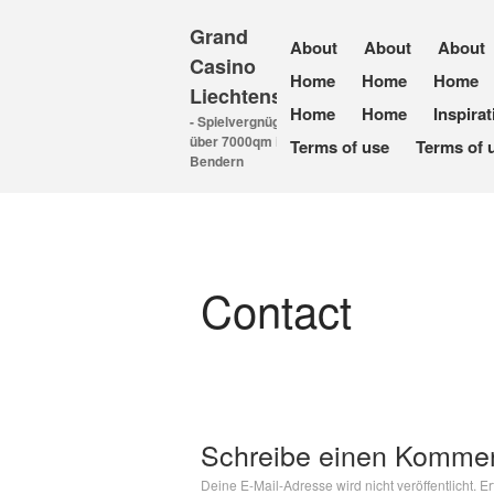
Grand
About
About
About
Casino
Home
Home
Home
Liechtenstein
Home
Home
Inspira
- Spielvergnügen auf
über 7000qm in
Terms of use
Terms of 
Bendern
Contact
Schreibe einen Komme
Deine E-Mail-Adresse wird nicht veröffentlicht.
Er