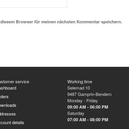
 diesem Browser für meinen nächsten Kommentar speichern.
stomer service
Working time
shboard
Selemad 10
9487 Gamprin-Bendern
ders
Monday - Friday
ownloads
09:00 AM - 06:00 PM
Saturday
dresses
07:00 AM - 08:00 PM
count details